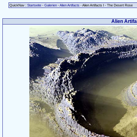
QuickNav :
Startseite
-
Galerien
-
Alien Artifacts
- Alien Artifacts I - The Desert Rose
Alien Artif