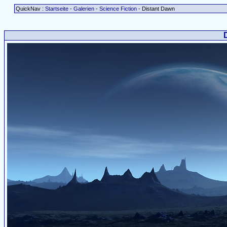
QuickNav :
Startseite
-
Galerien
-
Science Fiction
- Distant Dawn