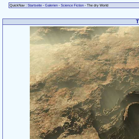
QuickNav :
Startseite
-
Galerien
-
Science Fiction
- The dry World
T