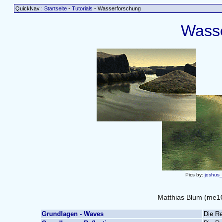
QuickNav :
Startseite
-
Tutorials
- Wasserforschung
Wass
Pics by:
joshus
Matthias Blum (me10
Grundlagen - Waves
Die Re